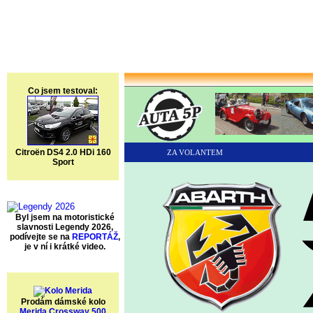
Co jsem testoval:
Citroën DS4 2.0 HDi 160
ZA VOLANTEM
Sport
Byl jsem na motoristické
slavnosti Legendy 2026,
podívejte se na
REPORTÁŽ
,
je v ní i krátké video.
Prodám dámské kolo
Merida Crossway 500