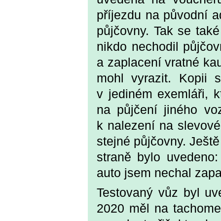
příjezdu na původní 
půjčovny. Tak se také
nikdo nechodil půjčo
a zaplacení vratné ka
mohl vyrazit. Kopii
v jediném exemláři, k
na půjčení jiného voz
k nalezení na slevové
stejné půjčovny. Ještě
straně bylo uvedeno:
auto jsem nechal zapa
Testovaný vůz byl uv
2020 měl na tachome