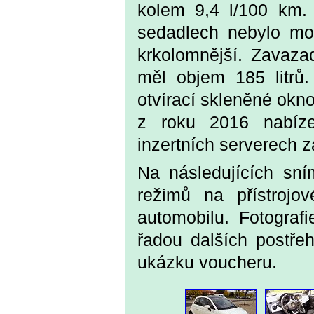
kolem 9,4 l/100 km.
sedadlech nebylo mo
krkolomnější. Zavazad
měl objem 185 litrů.
otvírací skleněné okno
z roku 2016 nabíz
inzertních serverech z
Na následujících sním
režimů na přístrojo
automobilu. Fotograf
řadou dalších postřeh
ukázku voucheru.