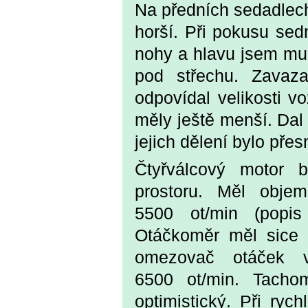
Na předních sedadlech
horší. Při pokusu sed
nohy a hlavu jsem mus
pod střechu. Zavaza
odpovídal velikosti v
měly ještě menší. Dal
jejich dělení bylo pře
Čtyřválcový motor 
prostoru. Měl obj
5500 ot/min (popi
Otáčkoměr měl sice 
omezovač otáček v
6500 ot/min. Tachom
optimistický. Při ryc