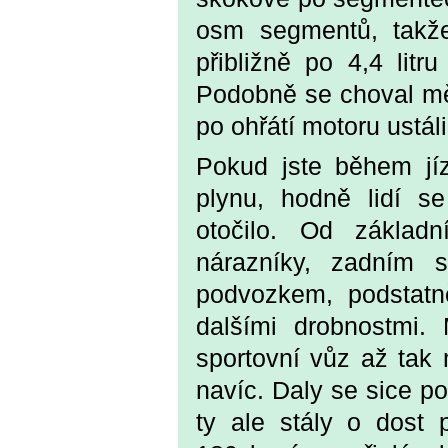
osm segmentů, takže
přibližně po 4,4 litr
Podobně se choval měři
po ohřátí motoru ustál
Pokud jste během jíz
plynu, hodně lidí 
otočilo. Od základ
nárazníky, zadním s
podvozkem, podstatn
dalšími drobnostmi
sportovní vůz až tak 
navíc. Daly se sice po
ty ale stály o dost