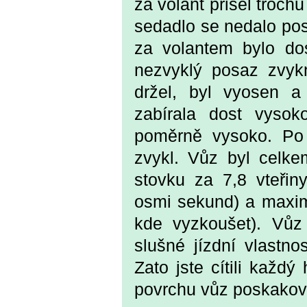
za volant přišel troch
sedadlo se nedalo pos
za volantem bylo do
nezvyklý posaz zvyk
držel, byl vyosen a
zabírala dost vyso
poměrně vysoko. Po 
zvykl. Vůz byl celke
stovku za 7,8 vteřin
osmi sekund) a maxim
kde vyzkoušet). Vůz 
slušné jízdní vlastno
Zato jste cítili každ
povrchu vůz poskakov