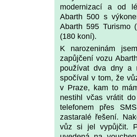
modernizací a od lé
Abarth 500 s výkone
Abarth 595 Turismo 
(180 koní).
K narozeninám jsem
zapůjčení vozu Abart
používat dva dny a 
spočíval v tom, že vů
v Praze, kam to mám
nestihl včas vrátit d
telefonem přes SMS,
zastaralé řešení. Na
vůz si jel vypůjčit. 
uvedená na voucheru