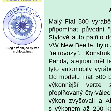
Malý Fiat 500 vyrábě
připomínat původní "
Stylové auto patřilo 
VW New Beetle, bylo a
Blog o všem, co by Vás
mohlo zajímat.
"retrovozy". Konstru
Panda, stejnou měl 
tyto automobily vyrá
Od modelu Fiat 500 b
výkonnější verze z
přeplňovaný čtyřválec
výkon zvyšovali a Ab
s výkonem až 200 ko