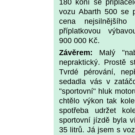
180 koní se připlác
vozu Abarth 500 se 
cena nejsilnějšíh
příplatkovou výba
900 000 Kč.
Závěrem:
Malý "nab
nepraktický. Prostě st
Tvrdé pérování, nep
sedadla vás v zatáč
"sportovní" hluk moto
chtělo výkon tak kole
spotřeba udržet kol
sportovní jízdě byla 
35 litrů. Já jsem s v