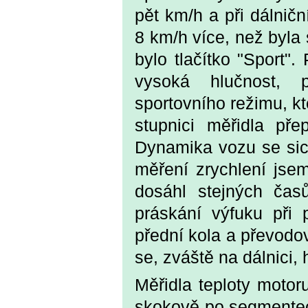
pět km/h a při dálnič
8 km/h více, než byla 
bylo tlačítko "Sport".
vysoká hlučnost, 
sportovního režimu, kt
stupnici měřidla pře
Dynamika vozu se sice
měření zrychlení jse
dosáhl stejných čas
práskání výfuku při
přední kola a převodo
se, zváště na dálnici, 
Měřidla teploty motor
skokově po segmentec