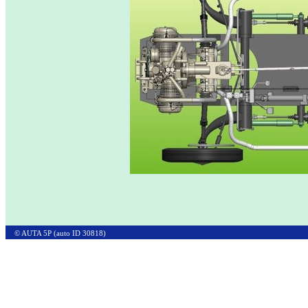
© AUTA 5P (auto ID 30818)