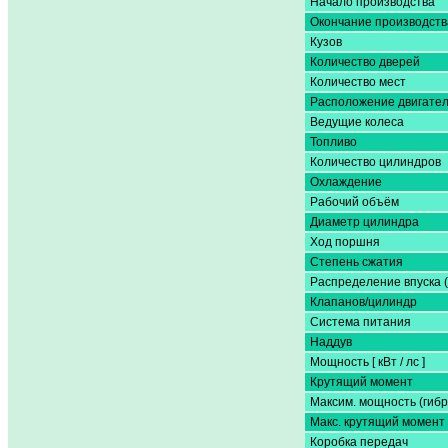
Начало производства
Окончание производств
Кузов
Количество дверей
Количество мест
Расположение двигате
Ведущие колеса
Топливо
Количество цилиндров
Охлаждение
Рабочий объём
Диаметр цилиндра
Ход поршня
Степень сжатия
Распределение впуска 
Клапанов/цилиндр
Система питания
Наддув
Мощность [ кВт / лс ]
Крутящий момент
Максим. мощность (гибр
Макс. крутящий момент 
Коробка передач