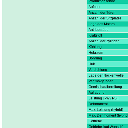
Produktionsende
Aufbau
Anzahl der Türen
Anzahl der Sitzplätze
Lage des Motors
Antriebsräder
Kraftstoff
Anzahl der Zylinder
Kühlung
Hubraum
Bohrung
Hub
Verdichtung
Lage der Nockenwelle
Ventile/Zylinder
Gemischaufbereitung
Aufladung
Leistung [ kW / PS ]
Dehmoment
Max. Leistung (hybrid)
Max. Dehmoment (hybrid
Getriebe
Getriebe (auf Wunsch)