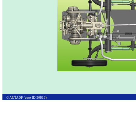
© AUTA 5P (auto ID 30818)