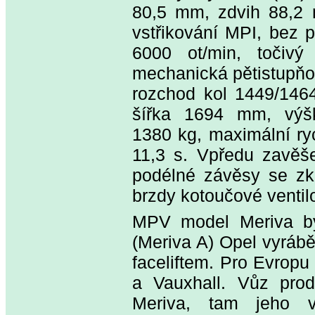
80,5 mm, zdvih 88,2 m
vstřikování MPI, bez 
6000 ot/min, točiv
mechanická pětistupňo
rozchod kol 1449/146
šířka 1694 mm, výš
1380 kg, maximální ry
11,3 s. Vpředu zavěš
podélné závěsy se zkr
brzdy kotoučové ventil
MPV model Meriva byl
(Meriva A) Opel vyrábě
faceliftem. Pro Evropu
a Vauxhall. Vůz produ
Meriva, tam jeho v