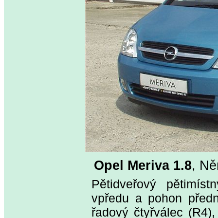
Opel Meriva 1.8
, N
Pětidveřový pětimíst
vpředu a pohon předn
řadový čtyřválec (R4)