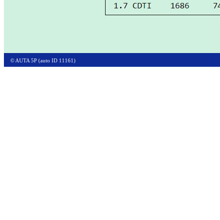
© AUTA 5P (auto ID 11161)