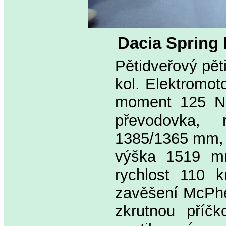
Dacia Spring 
Pětidveřový pět
kol. Elektromot
moment 125 Nm
převodovka,
1385/1365 mm, 
výška 1519 mm
rychlost 110 
zavěšení McPhe
zkrutnou příčk