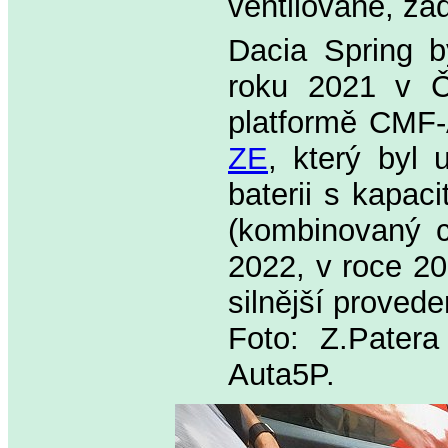
ventilované, za
Dacia Spring b
roku 2021 v Č
platformě CMF
ZE
, který byl
baterii s kapa
(kombinovaný c
2022, v roce 20
silnější proved
Foto: Z.Pater
Auta5P.