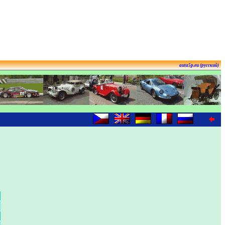
auta5p.eu (русский)