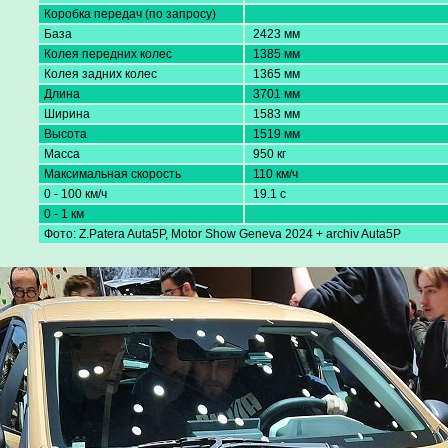
Коробка передач (по запросу)
База
2423 мм
Колея передних колес
1385 мм
Колея задних колес
1365 мм
Длина
3701 мм
Ширина
1583 мм
Высота
1519 мм
Масса
950 кг
Максимальная скорость
110 км/ч
0 - 100 км/ч
19.1 с
0 - 1 км
Фото: Z.Patera Auta5P, Motor Show Geneva 2024 + archiv Auta5P