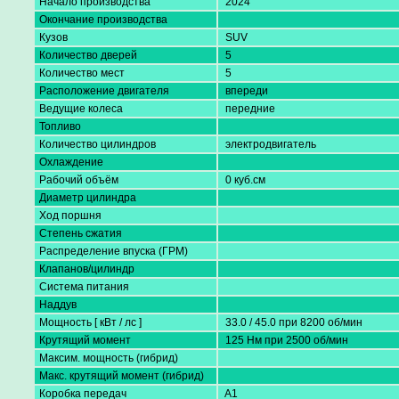
Начало производства
2024
Окончание производства
Кузов
SUV
Количество дверей
5
Количество мест
5
Расположение двигателя
впереди
Ведущие колеса
передние
Топливо
Количество цилиндров
электродвигатель
Охлаждение
Рабочий объём
0 куб.см
Диаметр цилиндра
Ход поршня
Степень сжатия
Распределение впуска (ГРМ)
Клапанов/цилиндр
Система питания
Наддув
Мощность [ кВт / лс ]
33.0 / 45.0 при 8200 об/мин
Крутящий момент
125 Нм при 2500 об/мин
Максим. мощность (гибрид)
Макс. крутящий момент (гибрид)
Коробка передач
A1