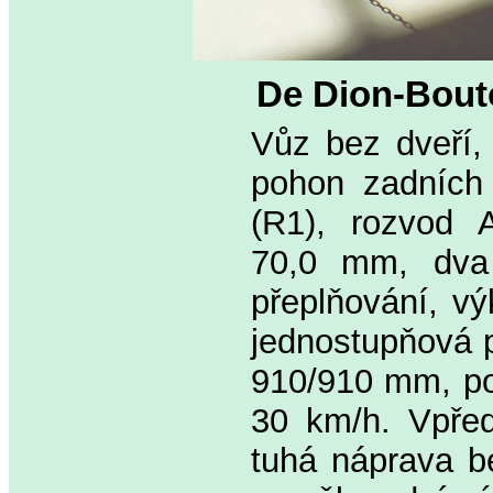
De Dion-Bout
Vůz bez dveří,
pohon zadních 
(R1), rozvod 
70,0 mm, dva v
přeplňování, vý
jednostupňová 
910/910 mm, po
30 km/h. Vpřed
tuhá náprava b