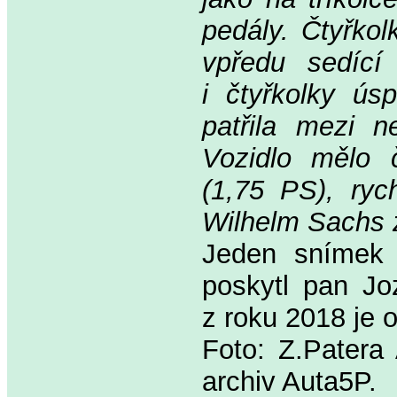
pedály. Čtyřkol
vpředu sedící
i čtyřkolky ús
patřila mezi n
Vozidlo mělo 
(1,75 PS), ryc
Wilhelm Sachs 
Jeden snímek 
poskytl pan Jo
z roku 2018 je 
Foto: Z.Pater
archiv Auta5P.