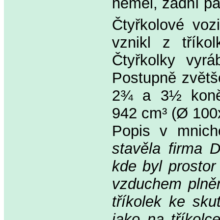
neměl, zadní p
Čtyřkolové voz
vznikl z třík
Čtyřkolky vyr
Postupně zvětšo
2¾ a 3½ koně. 
942 cm³ (Ø 100
Popis v mnic
stavěla firma 
kde byl prostor
vzduchem plněn
tříkolek ke sk
jako na tříkolc