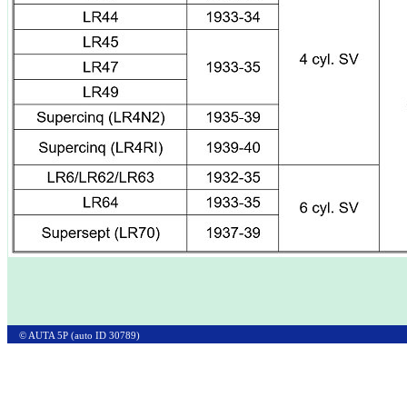
© AUTA 5P (auto ID 30789)