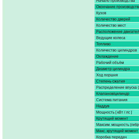
Начало производства
Окончание производств
Кузов
Количество дверей
Количество мест
Расположение двигате
Ведущие колеса
Топливо
Количество цилиндров
Охлаждение
Рабочий объём
Диаметр цилиндра
Ход поршня
Степень сжатия
Распределение впуска 
Клапанов/цилиндр
Система питания
Наддув
Мощность [ кВт / лс ]
Крутящий момент
Максим. мощность (гибр
Макс. крутящий момент 
Коробка передач