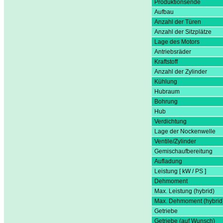
Produktionsende
Aufbau
Anzahl der Türen
Anzahl der Sitzplätze
Lage des Motors
Antriebsräder
Kraftstoff
Anzahl der Zylinder
Kühlung
Hubraum
Bohrung
Hub
Verdichtung
Lage der Nockenwelle
Ventile/Zylinder
Gemischaufbereitung
Aufladung
Leistung [ kW / PS ]
Dehmoment
Max. Leistung (hybrid)
Max. Dehmoment (hybrid
Getriebe
Getriebe (auf Wunsch)