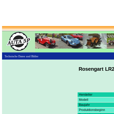
Technische Daten und Bilder
Rosengart LR
Hersteller
Modell
Baujahr
Produktionsbeginn