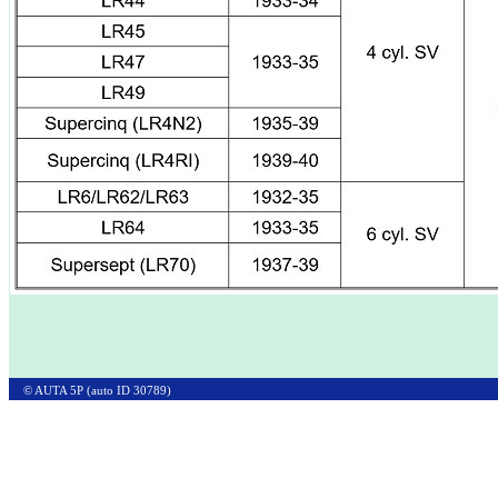
© AUTA 5P (auto ID 30789)