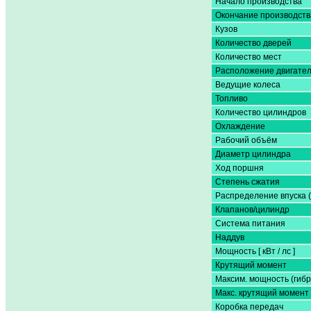
Начало производства
Окончание производств
Кузов
Количество дверей
Количество мест
Расположение двигате
Ведущие колеса
Топливо
Количество цилиндров
Охлаждение
Рабочий объём
Диаметр цилиндра
Ход поршня
Степень сжатия
Распределение впуска 
Клапанов/цилиндр
Система питания
Наддув
Мощность [ кВт / лс ]
Крутящий момент
Максим. мощность (гибр
Макс. крутящий момент 
Коробка передач