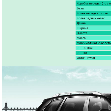
Коробка передач (по за
База
Колея передних колес
Колея задних колес
Длина
Ширина
Высота
Масса
Максимальная скорость
0 - 100 км/ч
0 - 1 км
Фото: Hawtai