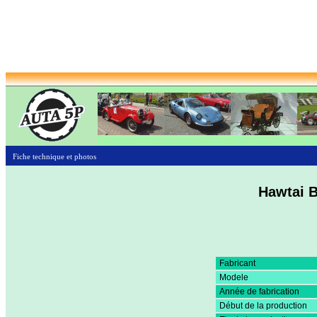
Fiche technique et photos
Hawtai B
Fabricant
Modele
Année de fabrication
Début de la production