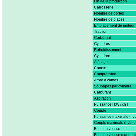
Fin de la production
Carrosserie
Nombre de portes
Nombre de places
Emplacement de moteur
Traction
Carburant
Cylindres
Refroidissement
Cylindrée
Alésage
Course
Compression
Arbre a cames
Soupapes par cylindre
Carburant
Aspiration
Puissance [ kW / ch ]
Couple
Puissance maximale (hyb
Couple maximale (hybrid
Boite de vitesse
Boite de vitesse (sur de