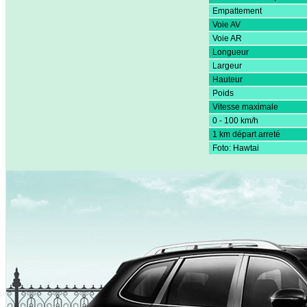
Empattement
Voie AV
Voie AR
Longueur
Largeur
Hauteur
Poids
Vitesse maximale
0 - 100 km/h
1 km départ arreté
Foto: Hawtai