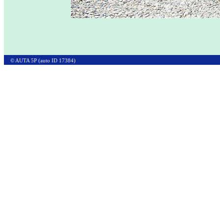
© AUTA 5P (auto ID 17384)