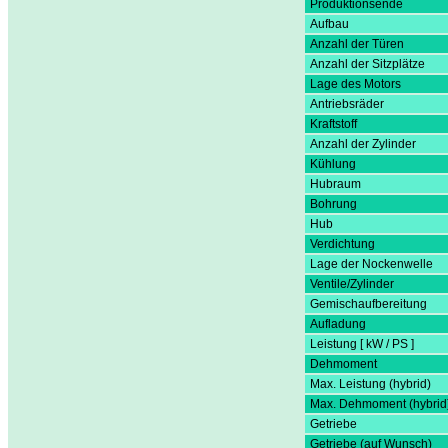
Produktionsende
Aufbau
Anzahl der Türen
Anzahl der Sitzplätze
Lage des Motors
Antriebsräder
Kraftstoff
Anzahl der Zylinder
Kühlung
Hubraum
Bohrung
Hub
Verdichtung
Lage der Nockenwelle
Ventile/Zylinder
Gemischaufbereitung
Aufladung
Leistung [ kW / PS ]
Dehmoment
Max. Leistung (hybrid)
Max. Dehmoment (hybrid
Getriebe
Getriebe (auf Wunsch)