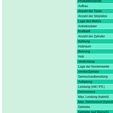
Produktionsende
Aufbau
Anzahl der Türen
Anzahl der Sitzplätze
Lage des Motors
Antriebsräder
Kraftstoff
Anzahl der Zylinder
Kühlung
Hubraum
Bohrung
Hub
Verdichtung
Lage der Nockenwelle
Ventile/Zylinder
Gemischaufbereitung
Aufladung
Leistung [ kW / PS ]
Dehmoment
Max. Leistung (hybrid)
Max. Dehmoment (hybrid
Getriebe
Getriebe (auf Wunsch)