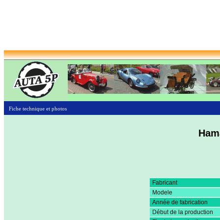
Fiche technique et photos
Ham
Fabricant
Modele
Année de fabrication
Début de la production