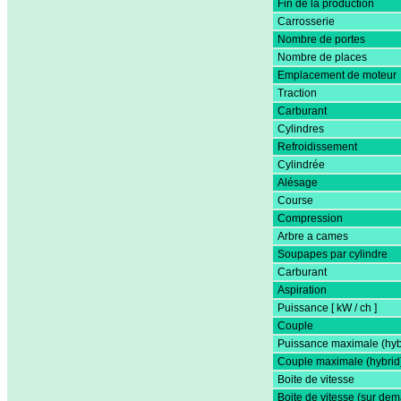
Fin de la production
Carrosserie
Nombre de portes
Nombre de places
Emplacement de moteur
Traction
Carburant
Cylindres
Refroidissement
Cylindrée
Alésage
Course
Compression
Arbre a cames
Soupapes par cylindre
Carburant
Aspiration
Puissance [ kW / ch ]
Couple
Puissance maximale (hyb
Couple maximale (hybrid
Boite de vitesse
Boite de vitesse (sur de