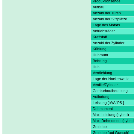
Produktionsende
Aufbau
Anzahl der Türen
Anzahl der Sitzplätze
Lage des Motors
Antriebsräder
Kraftstoff
Anzahl der Zylinder
Kühlung
Hubraum
Bohrung
Hub
Verdichtung
Lage der Nockenwelle
Ventile/Zylinder
Gemischaufbereitung
Aufladung
Leistung [ kW / PS ]
Dehmoment
Max. Leistung (hybrid)
Max. Dehmoment (hybrid
Getriebe
Getriebe (auf Wunsch)