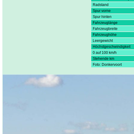
Radstand
Spur vorne
Spur hinten
Fahrzeuglänge
Fahrzeugbreite
Fahrzeughöhe
Leergewicht
Höchstgeschwindigkeit
0 auf 100 km/h
Stehende km
Foto: Donkervoort