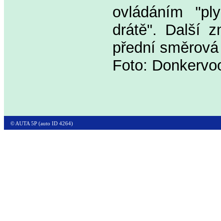
ovládáním "pl
drátě". Další z
přední směrová s
Foto: Donkervoo
© AUTA 5P (auto ID 4264)