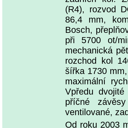
(R4), rozvod 
86,4 mm, kompr
Bosch, přeplňo
při 5700 ot/m
mechanická pět
rozchod kol 1
šířka 1730 mm,
maximální rych
Vpředu dvojité
příčné závěsy
ventilované, za
Od roku 2003 m