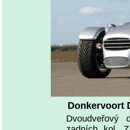
Donkervoort 
Dvoudveřový d
zadních kol. Z