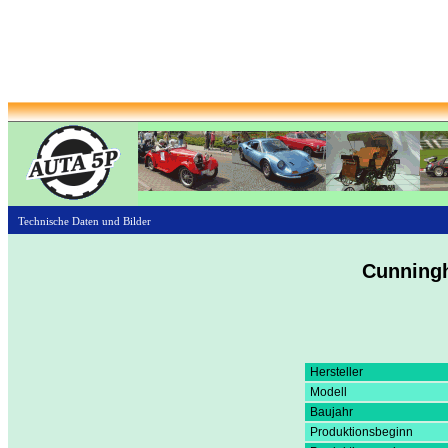
Technische Daten und Bilder
Cunning
Hersteller
Modell
Baujahr
Produktionsbeginn