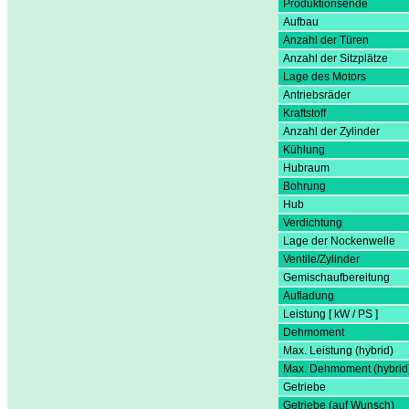
Produktionsende
Aufbau
Anzahl der Türen
Anzahl der Sitzplätze
Lage des Motors
Antriebsräder
Kraftstoff
Anzahl der Zylinder
Kühlung
Hubraum
Bohrung
Hub
Verdichtung
Lage der Nockenwelle
Ventile/Zylinder
Gemischaufbereitung
Aufladung
Leistung [ kW / PS ]
Dehmoment
Max. Leistung (hybrid)
Max. Dehmoment (hybrid
Getriebe
Getriebe (auf Wunsch)