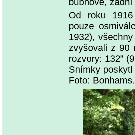
bubnové, zadní
Od roku 1916 
pouze osmiválc
1932), všechny 
zvyšovali z 90
rozvory: 132" (
Snímky poskytl 
Foto: Bonhams.