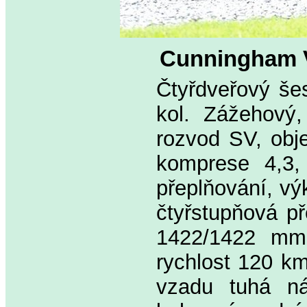
Cunningham 
Čtyřdveřový še
kol. Zážehový,
rozvod SV, obj
komprese 4,3, 
přeplňování, vý
čtyřstupňová p
1422/1422 mm,
rychlost 120 km
vzadu tuhá ná