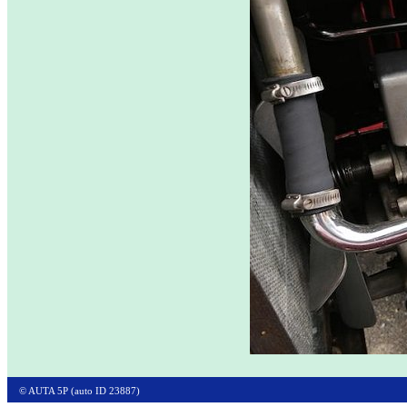
© AUTA 5P (auto ID 23887)