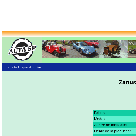
Fiche technique et photos
Zanus
Fabricant
Modele
Année de fabrication
Début de la production