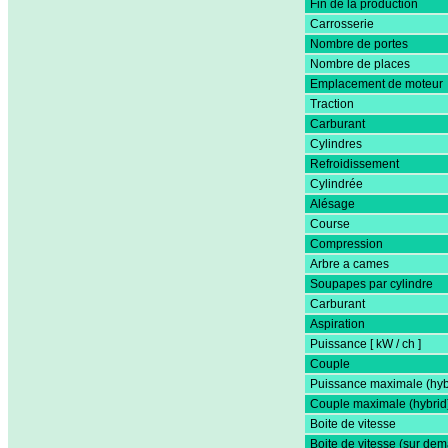
Fin de la production
Carrosserie
Nombre de portes
Nombre de places
Emplacement de moteur
Traction
Carburant
Cylindres
Refroidissement
Cylindrée
Alésage
Course
Compression
Arbre a cames
Soupapes par cylindre
Carburant
Aspiration
Puissance [ kW / ch ]
Couple
Puissance maximale (hyb
Couple maximale (hybrid
Boite de vitesse
Boite de vitesse (sur de