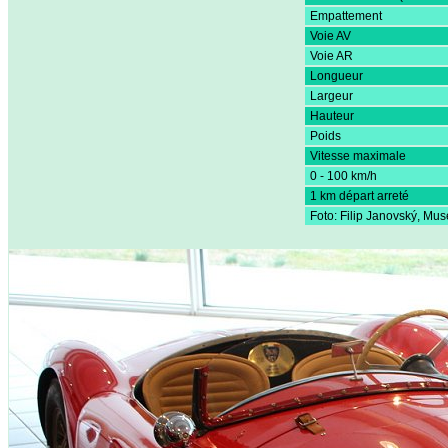
Empattement
Voie AV
Voie AR
Longueur
Largeur
Hauteur
Poids
Vitesse maximale
0 - 100 km/h
1 km départ arreté
Foto: Filip Janovský, Mu