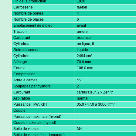
Fin de la production
1928
Carrosserie
faeton
Nombre de portes
4
Nombre de places
6
Emplacement de moteur
avant
Traction
arriere
Carburant
essence
Cylindres
en ligne, 6
Refroidissement
liquide
Cylindrée
2494 cm³
Alésage
70.0 mm
Course
108.0 mm
Compression
Arbre a cames
SV
Soupapes par cylindre
2
Carburant
carburateur, 2 x Zenith
Aspiration
normal
Puissance [ kW / ch ]
35.0 / 47.0 a 3000 tr/mn
Couple
Puissance maximale (hybrid)
Couple maximale (hybrid)
Boite de vitesse
M4
Boite de vitesse (sur demande)