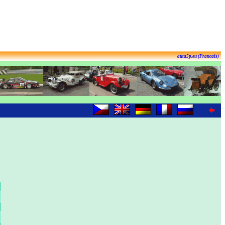
auta5p.eu (Francais)