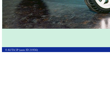
© AUTA 5P (auto ID 21956)