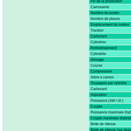
Fin de la production
Carrosserie
Nombre de portes
Nombre de places
Emplacement de moteur
Traction
Carburant
Cylindres
Refroidissement
Cylindrée
Alésage
Course
Compression
Arbre a cames
Soupapes par cylindre
Carburant
Aspiration
Puissance [ kW / ch ]
Couple
Puissance maximale (hyb
Couple maximale (hybrid
Boite de vitesse
Boite de vitesse (sur de