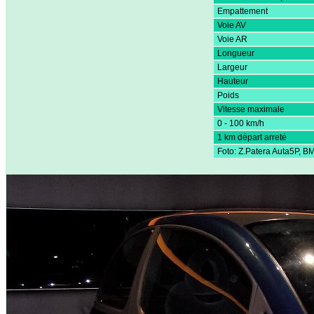
Empattement
Voie AV
Voie AR
Longueur
Largeur
Hauteur
Poids
Vitesse maximale
0 - 100 km/h
1 km départ arreté
Foto: Z.Patera Auta5P, 