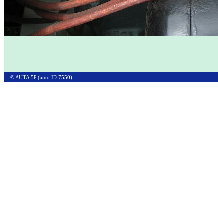
© AUTA 5P (auto ID 7550)