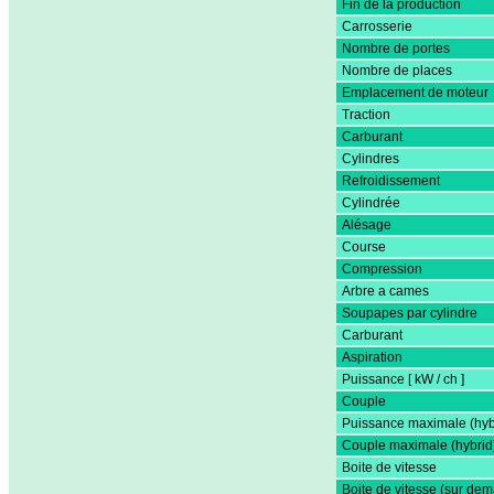
Fin de la production
Carrosserie
Nombre de portes
Nombre de places
Emplacement de moteur
Traction
Carburant
Cylindres
Refroidissement
Cylindrée
Alésage
Course
Compression
Arbre a cames
Soupapes par cylindre
Carburant
Aspiration
Puissance [ kW / ch ]
Couple
Puissance maximale (hyb
Couple maximale (hybrid
Boite de vitesse
Boite de vitesse (sur de