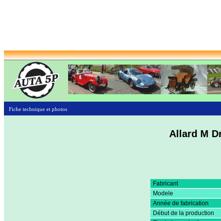
Fiche technique et photos
Allard M D
Fabricant
Modele
Année de fabrication
Début de la production