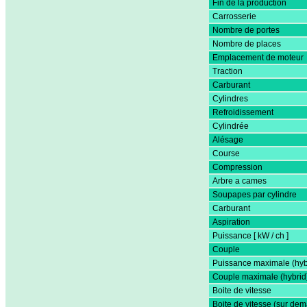
Fin de la production
Carrosserie
Nombre de portes
Nombre de places
Emplacement de moteur
Traction
Carburant
Cylindres
Refroidissement
Cylindrée
Alésage
Course
Compression
Arbre a cames
Soupapes par cylindre
Carburant
Aspiration
Puissance [ kW / ch ]
Couple
Puissance maximale (hyb
Couple maximale (hybrid
Boite de vitesse
Boite de vitesse (sur de