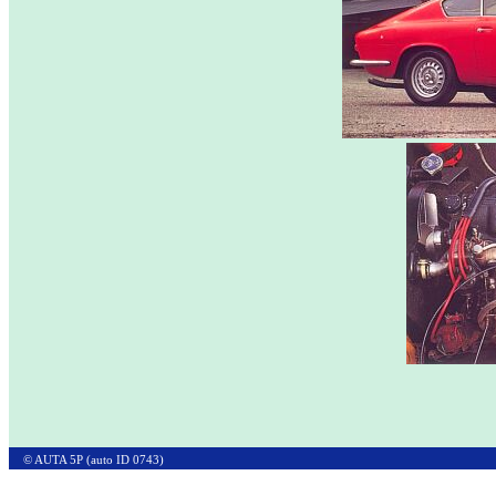
© AUTA 5P (auto ID 0743)