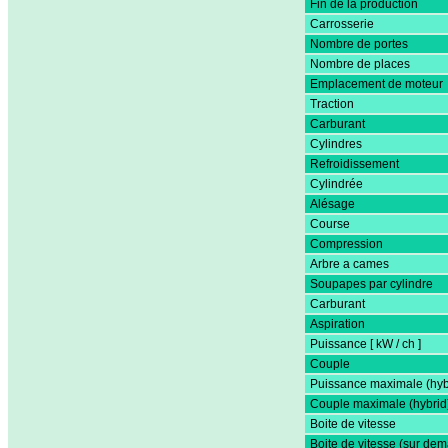
Fin de la production
Carrosserie
Nombre de portes
Nombre de places
Emplacement de moteur
Traction
Carburant
Cylindres
Refroidissement
Cylindrée
Alésage
Course
Compression
Arbre a cames
Soupapes par cylindre
Carburant
Aspiration
Puissance [ kW / ch ]
Couple
Puissance maximale (hyb
Couple maximale (hybrid
Boite de vitesse
Boite de vitesse (sur de