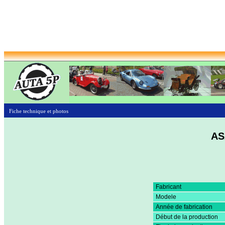
Fiche technique et photos
AS
Fabricant
Modele
Année de fabrication
Début de la production