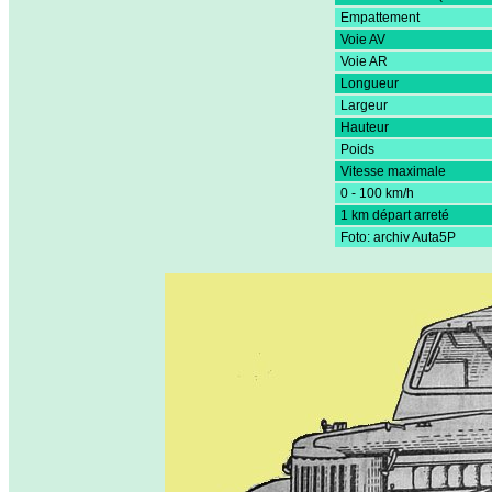
Empattement
Voie AV
Voie AR
Longueur
Largeur
Hauteur
Poids
Vitesse maximale
0 - 100 km/h
1 km départ arreté
Foto: archiv Auta5P