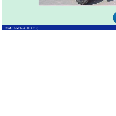
© AUTA 5P (auto ID 0719)