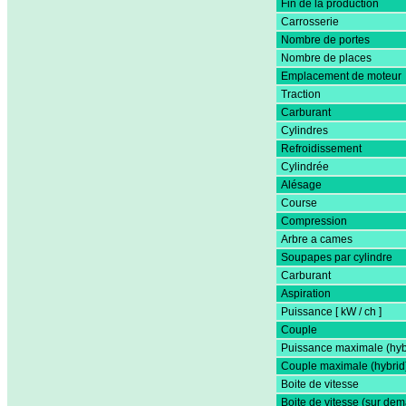
Fin de la production
Carrosserie
Nombre de portes
Nombre de places
Emplacement de moteur
Traction
Carburant
Cylindres
Refroidissement
Cylindrée
Alésage
Course
Compression
Arbre a cames
Soupapes par cylindre
Carburant
Aspiration
Puissance [ kW / ch ]
Couple
Puissance maximale (hyb
Couple maximale (hybrid
Boite de vitesse
Boite de vitesse (sur de