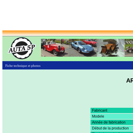
Fiche technique et photos
AR
Fabricant
Modele
Année de fabrication
Début de la production