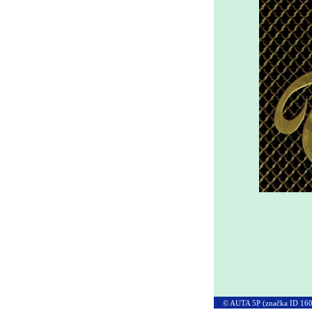
© AUTA 5P (značka ID 16