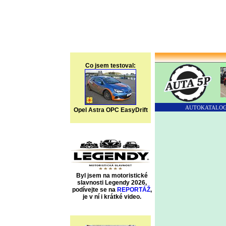
Co jsem testoval:
AUTOKATALO
Opel Astra OPC EasyDrift
Byl jsem na motoristické
slavnosti Legendy 2026,
podívejte se na
REPORTÁŽ
,
je v ní i krátké video.