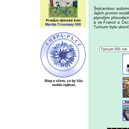
Švýcarskou autom
Jejich prvním vozid
plynulým převodem,
Prodám dámské kolo
a ve Francii a Čec
Merida Crossway 500
Turicum byla ukonče
Blog o všem, co by Vás
mohlo zajímat.