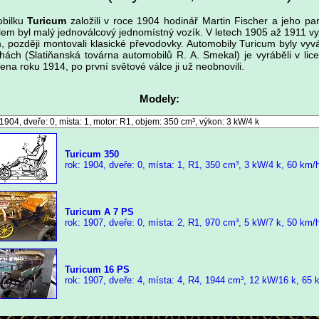
obilku
Turicum
založili v roce 1904 hodinář Martin Fischer a jeho par
lem byl malý jednoválcový jednomístný vozík. V letech 1905 až 1911 vy
 později montovali klasické převodovky. Automobily Turicum byly vy
hách (Slatiňanská továrna automobilů R. A. Smekal) je vyráběli v lic
na roku 1914, po první světové válce ji už neobnovili.
Modely:
Turicum 350
rok: 1904, dveře: 0, místa: 1, R1, 350 cm³, 3 kW/4 k, 60 km/
Turicum A 7 PS
rok: 1907, dveře: 0, místa: 2, R1, 970 cm³, 5 kW/7 k, 50 km/
Turicum 16 PS
rok: 1907, dveře: 4, místa: 4, R4, 1944 cm³, 12 kW/16 k, 65 