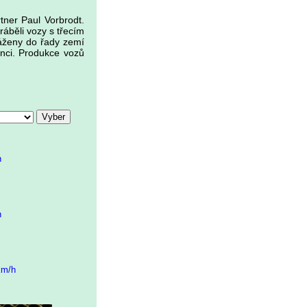
tner Paul Vorbrodt.
ráběli vozy s třecím
váženy do řady zemí
enci. Produkce vozů
h
h
km/h