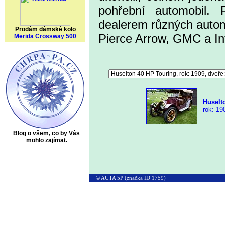
pohřební automobil.
dealerem různých automo
Prodám dámské kolo
Pierce Arrow, GMC a Int
Merida Crossway 500
Huselt
rok: 190
Blog o všem, co by Vás
mohlo zajímat.
© AUTA 5P (značka ID 1759)