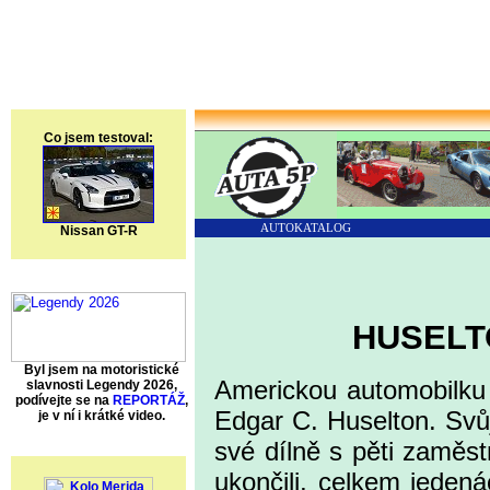
Co jsem testoval:
AUTOKATALOG
Nissan GT-R
HUSELT
Byl jsem na motoristické
Americkou automobilk
slavnosti Legendy 2026,
podívejte se na
REPORTÁŽ
,
Edgar C. Huselton. Svůj
je v ní i krátké video.
své dílně s pěti zaměst
ukončili, celkem jeden