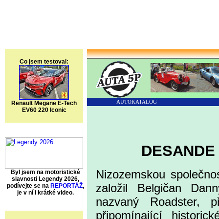
Co jsem testoval:
AUTOKATALOG
Renault Megane E-Tech
EV60 220 Iconic
DESANDE
Nizozemskou společno
Byl jsem na motoristické
slavnosti Legendy 2026,
založil Belgičan Da
podívejte se na
REPORTÁŽ
,
je v ní i krátké video.
nazvaný Roadster, p
připomínající historic