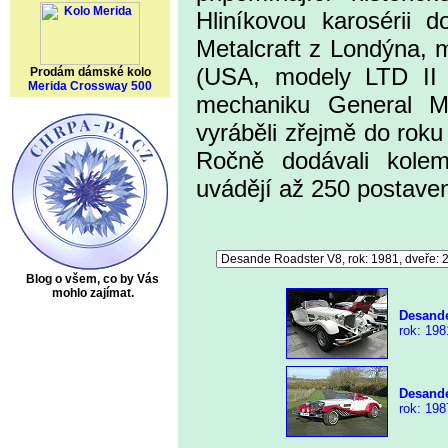
Hliníkovou karosérii 
Metalcraft z Londýna, 
(USA, modely LTD II 
Prodám dámské kolo
Merida Crossway 500
mechaniku General Mo
vyráběli zřejmě do roku
Ročně dodávali kolem
uvádějí až 250 postave
Blog o všem, co by Vás
mohlo zajímat.
Desande
rok: 198
Desande
rok: 198