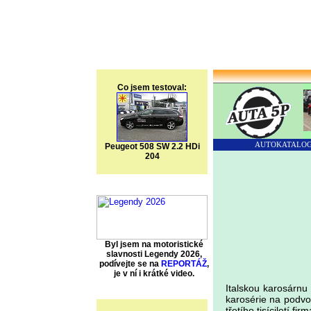
Co jsem testoval:
AUTOKATALO
Peugeot 508 SW 2.2 HDi
204
Byl jsem na motoristické
slavnosti Legendy 2026,
podívejte se na
REPORTÁŽ
,
je v ní i krátké video.
Italskou karosárnu
karosérie na podvo
třetího tisíciletí f