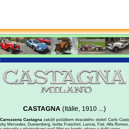
G
CASTAGNA
(Itálie, 1910 ...)
Carrozzeria Castagna
založil počátkem dvacátého století Carlo Cast
zky Mercedes, Duesenberg, Isotta Fraschini, Lancia, Fiat, Alfa Romeo, 
irma vstoupila s přestavbami vozů Mini na kombi, pikapy a další verze.