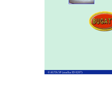
© AUTA 5P (značka ID 0207)