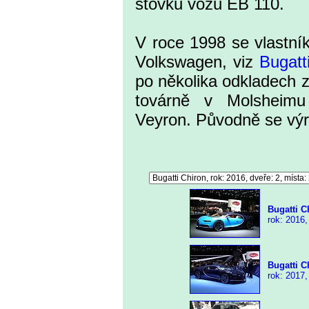
stovku vozů EB 110.
V roce 1998 se vlastní
Volkswagen, viz
Bugatt
po několika odkladech 
továrně v Molsheimu
Veyron. Původně se výr
Bugatti C
rok: 2016,
Bugatti C
rok: 2017,