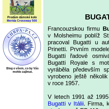
BUGAT
Prodám dámské kolo
Merida Crossway 500
Francouzskou firmu
Bu
v Molsheimu poblíž St
pracoval Bugatti u au
Prinetti. Prvním model
Bugatti řadové osmiv
Bugatti Royale s mo
vyráběla především sp
Blog o všem, co by Vás
mohlo zajímat.
vyrobeno ještě několi
v roce 1957.
V letech 1991 až 1995
Bugatti v Itálii
. Firma, k