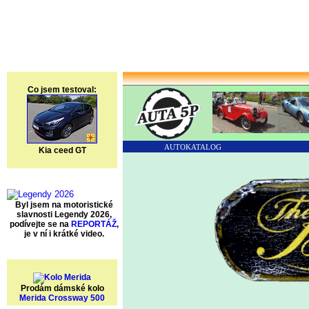
Co jsem testoval:
AUTOKATALOG
Kia ceed GT
Byl jsem na motoristické
slavnosti Legendy 2026,
podívejte se na
REPORTÁŽ
,
je v ní i krátké video.
Prodám dámské kolo
Merida Crossway 500