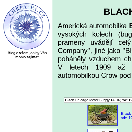
BLAC
Americká automobilka
vysokých kolech (bu
prameny uvádějí celý
Company", jiné jako "B
Blog o všem, co by Vás
poháněly vzduchem ch
mohlo zajímat.
V letech 1909 až 1
automobilkou Crow po
Black
rok: 19