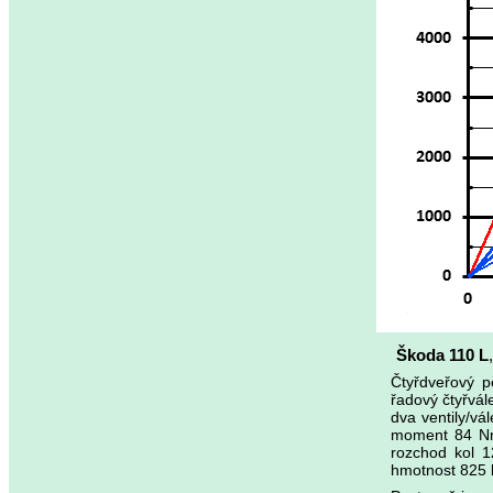
Škoda 110 L
Čtyřdveřový p
řadový čtyřvá
dva ventily/vá
moment 84 Nm
rozchod kol 
hmotnost 825 k