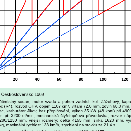
, Československo 1969
ětimístný sedan, motor vzadu a pohon zadních kol. Zážehový, kapa
lec (R4), rozvod OHV, objem 1107 cm³, vrtání 72,0 mm, zdvih 68,0 mm,
lec, karburátor Jikov, bez přeplňování, výkon 35 kW (48 koní) při 4900
 při 3200 ot/min, mechanická čtyřstupňová převodovka, rozvor ná
1280/1250 mm, vnější rozměry: délka 4155 mm, šířka 1620 mm, v
g, maximální rychlost 133 km/h, zrychlení na stovku za 21,4 s.