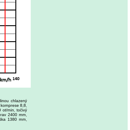
linou chlazený
 komprese 8,8,
 ot/min, točivý
prav 2400 mm,
ýška 1380 mm,