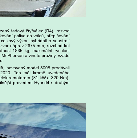
zený řadový čtyřválec (R4), rozvod
kování paliva do válců, přeplňování
elkový výkon hybridního soustrojí
ozvor náprav 2675 mm, rozchod kol
nost 1835 kg, maximální rychlost
í McPherson a vinuté pružiny, vzadu
é.
t, inovovaný model 3008 prodávali
a 2020. Ten měl kromě uvedeného
s elektromotorem (81 kW a 320 Nm).
ilnější provedení Hybrid4 s druhým