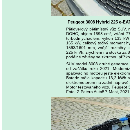
Peugeot 3008 Hybrid 225 e-EA
Pětidveřový pětimístný vůz SUV, 
DOHC, objem 1598 cm³, vrtání 77,0
turbodmychadlem, výkon 133 kW (
165 kW, celkový točivý moment h
1593/1601 mm, vnější rozměry: 
225 km/h, zrychlení na stovku za 
podélné závěsy se zkrutnou příčko
SUV model 3008 druhé generace d
od začátku roku 2021. Moderni
spalovacího motoru ještě elektro
Baterie měla kapacitu 13,2 kWh a
elektromotorem na zadní nápravě.
Motor testovaného vozu Peugeot 
Foto: Z.Patera Auta5P, Most, 2021