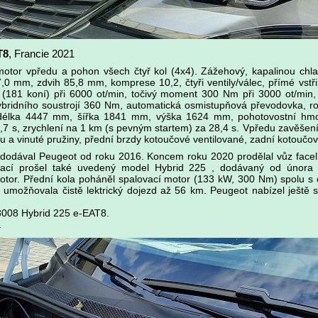
T8
, Francie 2021
motor vpředu a pohon všech čtyř kol (4x4). Zážehový, kapalinou chla
 mm, zdvih 85,8 mm, komprese 10,2, čtyři ventily/válec, přímé vstři
181 koní) při 6000 ot/min, točivý moment 300 Nm při 3000 ot/min, c
ybridního soustrojí 360 Nm, automatická osmistupňová převodovka, r
délka 4447 mm, šířka 1841 mm, výška 1624 mm, pohotovostní hmot
8,7 s, zrychlení na 1 km (s pevným startem) za 28,4 s. Vpředu zavěšen
u a vinuté pružiny, přední brzdy kotoučové ventilované, zadní kotoučov
odával Peugeot od roku 2016. Koncem roku 2020 prodělal vůz facelif
zací prošel také uvedený model Hybrid 225 , dodávaný od únor
motor. Přední kola poháněl spalovací motor (133 kW, 300 Nm) spolu 
 umožňovala čistě lektrický dojezd až 56 km. Peugeot nabízel ještě s
3008 Hybrid 225 e-EAT8.
.