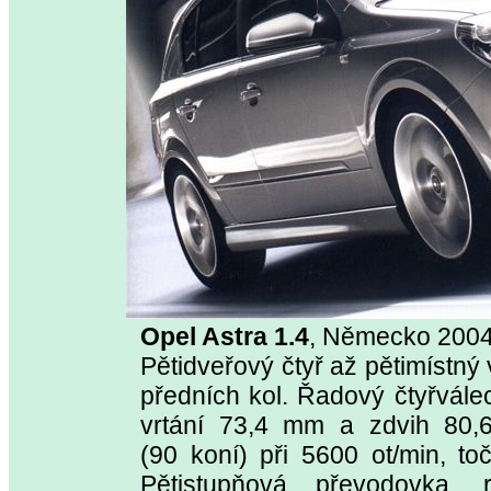
Opel Astra 1.4
, Německo 200
Pětidveřový čtyř až pětimístný
předních kol. Řadový čtyřvá
vrtání 73,4 mm a zdvih 80
(90 koní) při 5600 ot/min, t
Pětistupňová převodovka,