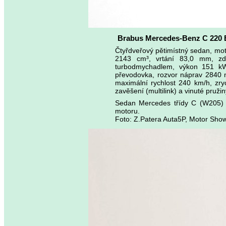
Brabus Mercedes-Benz C 220 
Čtyřdveřový pětimístný sedan, mo
2143 cm³, vrtání 83,0 mm, zdvi
turbodmychadlem, výkon 151 kW
převodovka, rozvor náprav 2840 
maximální rychlost 240 km/h, zry
zavěšení (multilink) a vinuté pruž
Sedan Mercedes třídy C (W205) up
motoru.
Foto: Z.Patera Auta5P, Motor Sho