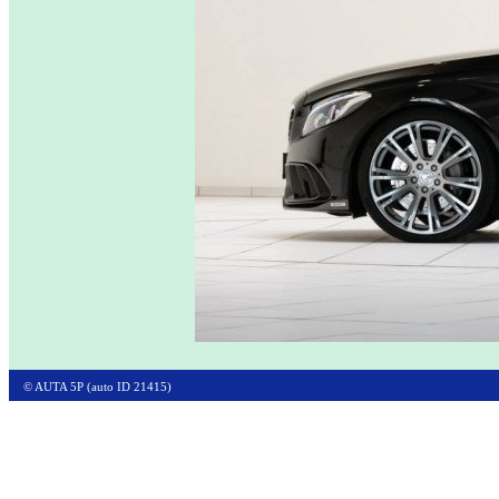
© AUTA 5P (auto ID 21415)