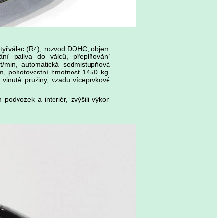
čtyřválec (R4), rozvod DOHC, objem
ání paliva do válců, přeplňování
/min, automatická sedmistupňová
, pohotovostní hmotnost 1450 kg,
 vinuté pružiny, vzadu víceprvkové
podvozek a interiér, zvýšili výkon