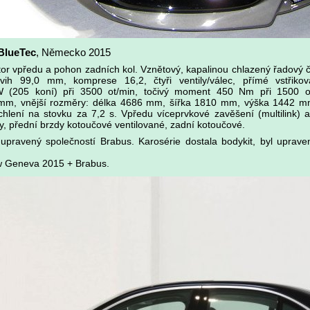
BlueTec
, Německo 2015
tor vpředu a pohon zadních kol. Vznětový, kapalinou chlazený řadový 
h 99,0 mm, komprese 16,2, čtyři ventily/válec, přímé vstřikov
 (205 koní) při 3500 ot/min, točivý moment 450 Nm při 1500 ot
mm, vnější rozměry: délka 4686 mm, šířka 1810 mm, výška 1442 mm
chlení na stovku za 7,2 s. Vpředu víceprvkové zavěšení (multilink) a
iny, přední brzdy kotoučové ventilované, zadní kotoučové.
ravený společností Brabus. Karosérie dostala bodykit, byl upraven 
w Geneva 2015 + Brabus.