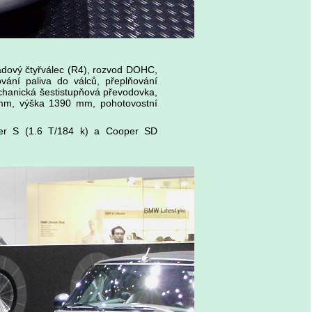
adový čtyřválec (R4), rozvod DOHC,
vání paliva do válců, přeplňování
chanická šestistupňová převodovka,
mm, výška 1390 mm, pohotovostní
per S (1.6 T/184 k) a Cooper SD