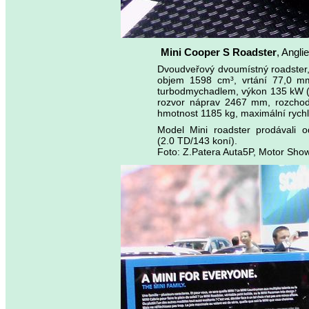
Mini Cooper S Roadster
, Angli
Dvoudveřový dvoumístný roadster,
objem 1598 cm³, vrtání 77,0 mm,
turbodmychadlem, výkon 135 kW (1
rozvor náprav 2467 mm, rozchod
hmotnost 1185 kg, maximální rychlo
Model Mini roadster prodávali 
(2.0 TD/143 koní).
Foto: Z.Patera Auta5P, Motor Sh