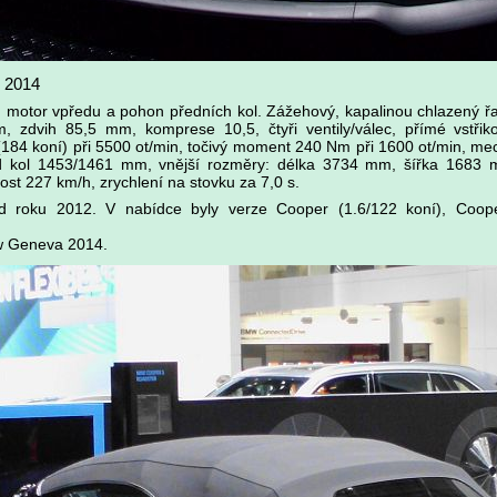
e 2014
 motor vpředu a pohon předních kol. Zážehový, kapalinou chlazený ř
 zdvih 85,5 mm, komprese 10,5, čtyři ventily/válec, přímé vstřiko
84 koní) při 5500 ot/min, točivý moment 240 Nm při 1600 ot/min, me
 kol 1453/1461 mm, vnější rozměry: délka 3734 mm, šířka 1683 
st 227 km/h, zrychlení na stovku za 7,0 s.
od roku 2012. V nabídce byly verze Cooper (1.6/122 koní), Coo
ow Geneva 2014.