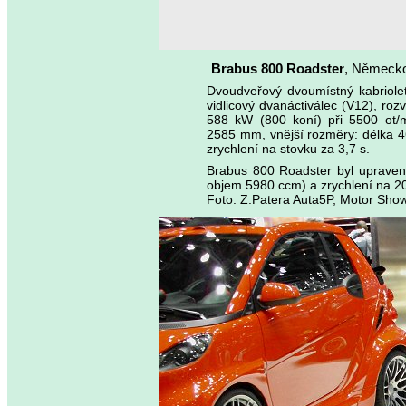
Brabus 800 Roadster
, Německ
Dvoudveřový dvoumístný kabriole
vidlicový dvanáctiválec (V12), ro
588 kW (800 koní) při 5500 ot/
2585 mm, vnější rozměry: délka 
zrychlení na stovku za 3,7 s.
Brabus 800 Roadster byl uprave
objem 5980 ccm) a zrychlení na 20
Foto: Z.Patera Auta5P, Motor Sh