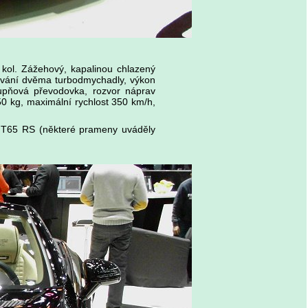
kol. Zážehový, kapalinou chlazený
lňování dvěma turbodmychadly, výkon
upňová převodovka, rozvor náprav
 kg, maximální rychlost 350 km/h,
 T65 RS (některé prameny uváděly