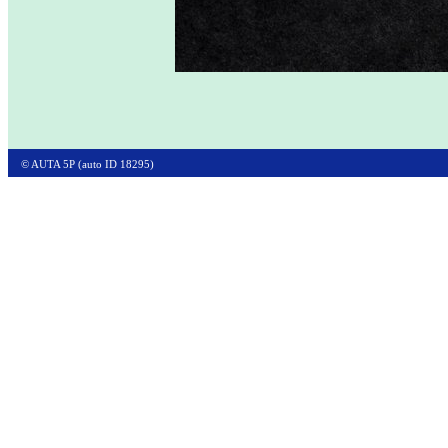
© AUTA 5P (auto ID 18295)