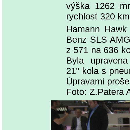
výška 1262 mm
rychlost 320 km/
Hamann Hawk R
Benz SLS AMG R
z 571 na 636 ko
Byla upravena
21" kola s pne
Úpravami prošel
Foto: Z.Patera