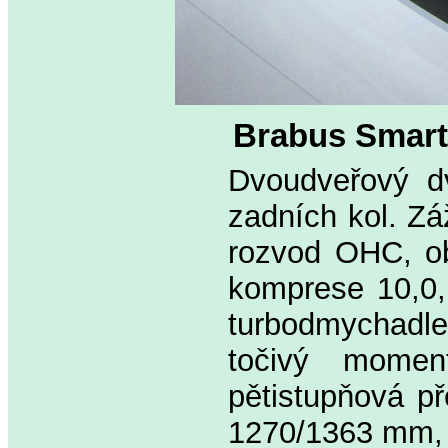
Brabus Smart
Dvoudveřový dv
zadních kol. Zá
rozvod OHC, ob
komprese 10,0, 
turbodmychadl
točivý momen
pětistupňová p
1270/1363 mm, 