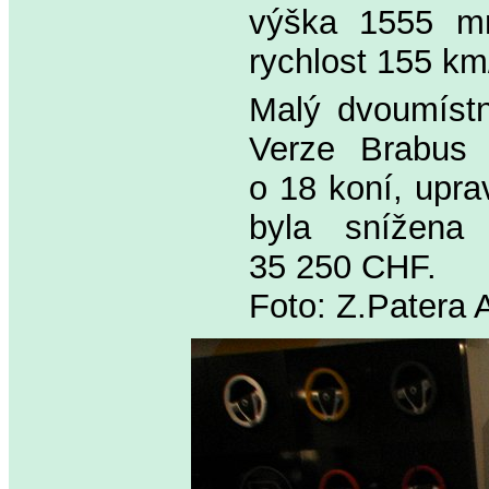
výška 1555 mm
rychlost 155 km/
Malý dvoumístn
Verze Brabus
o 18 koní, upra
byla snížen
35 250 CHF.
Foto: Z.Patera