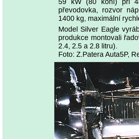
59 kW (80 koní) při 4
převodovka, rozvor ná
1400 kg, maximální rychl
Model Silver Eagle vyrá
produkce montovali řadov
2.4, 2.5 a 2.8 litru).
Foto: Z.Patera Auta5P, R