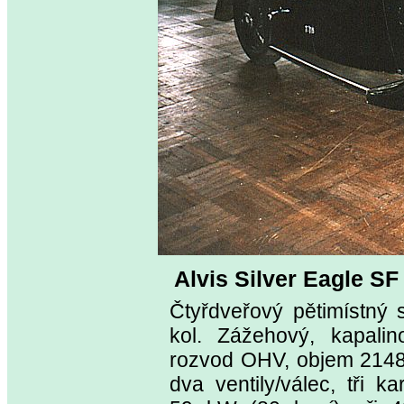
Alvis Silver Eagle SF
Čtyřdveřový pětimístný
kol. Zážehový, kapalin
rozvod OHV, objem 2148
dva ventily/válec, tři 