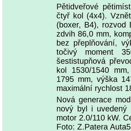
Pětidveřové pětimí
čtyř kol (4x4). Vzně
(boxer, B4), rozvod
zdvih 86,0 mm, kompre
bez přeplňování, vý
točivý moment 35
šestistupňová přev
kol 1530/1540 mm, 
1795 mm, výška 147
maximální rychlost 1
Nová generace mode
nový byl i uvedený 
motor 2.0/110 kW. C
Foto: Z.Patera Auta5