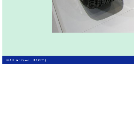
© AUTA 5P (auto ID 14971)