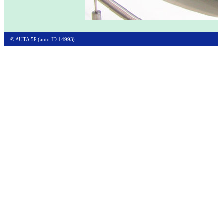
© AUTA 5P (auto ID 14993)