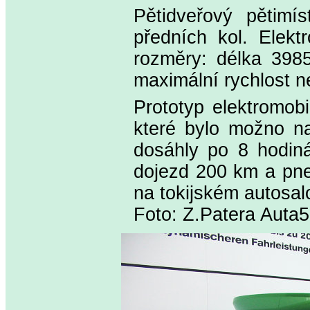
Pětidveřový pětimí
předních kol. Elekt
rozměry: délka 39
maximální rychlost 
Prototyp elektromobi
které bylo možno na
dosáhly po 8 hodiná
dojezd 200 km a pne
na tokijském autosal
Foto: Z.Patera Auta5