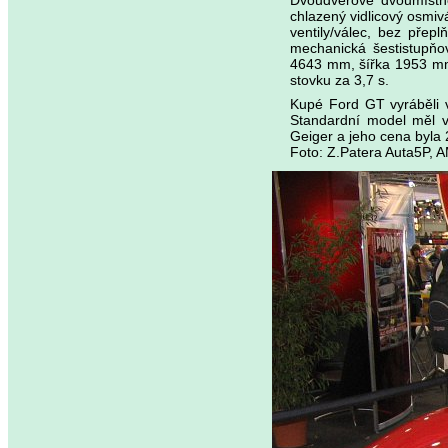
Dvoudveřové dvoumístné
chlazený vidlicový osmi
ventily/válec, bez pře
mechanická šestistupňo
4643 mm, šířka 1953 mm
stovku za 3,7 s.
Kupé Ford GT vyráběli v
Standardní model měl v
Geiger a jeho cena byla
Foto: Z.Patera Auta5P, A