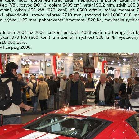
 kupé, motor uprostřed (před zadní nápravou) a pohon zadních k
válec (V8), rozvod DOHC, objem 5409 cm³, vrtání 90,2 mm, zdvih 105,8
plňování, výkon 456 kW (620 koní) při 6500 ot/min, točivý moment 
vá převodovka, rozvor náprav 2710 mm, rozchod kol 1600/1618 mm
, výška 1125 mm, pohotovostní hmotnost 1520 kg, maximální rychlost
 letech 2004 až 2006, celkem postavili 4038 vozů, do Evropy jich b
ýkon 373 kW (500 koní) a maximální rychlost 305 km/h. Vystavený 
 215 000 Euro.
MI Leipzig 2006.