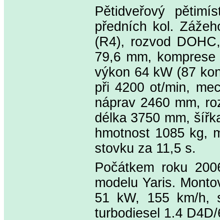
Pětidveřový pětimí
předních kol. Zážeh
(R4), rozvod DOHC,
79,6 mm, komprese 11
výkon 64 kW (87 kon
při 4200 ot/min, me
náprav 2460 mm, roz
délka 3750 mm, šířk
hmotnost 1085 kg, m
stovku za 11,5 s.
Počátkem roku 2006
modelu Yaris. Montov
51 kW, 155 km/h, s
turbodiesel 1.4 D4D/