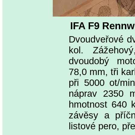
IFA F9 Renn
Dvoudveřové dv
kol. Zážehový
dvoudobý mot
78,0 mm, tři ka
při 5000 ot/mi
náprav 2350 m
hmotnost 640 k
závěsy a příčn
listové pero, p