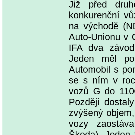
Již před dru
konkurenční vů
na východě (ND
Auto-Unionu v C
IFA dva závod
Jeden měl pon
Automobil s pon
se s ním v roc
vozů G do 1100
Později dostal
zvýšený objem, 
vozy zaostáva
Škoda). Jeden z