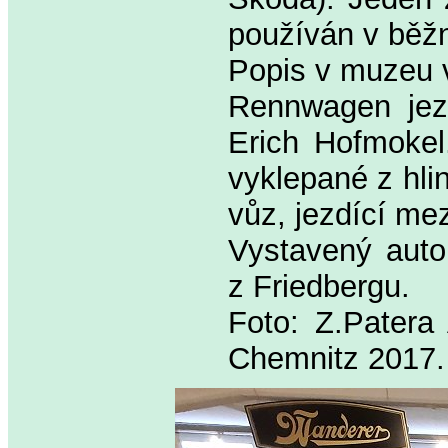
používán v běž
Popis v muzeu v
Rennwagen jezd
Erich Hofmokel
vyklepané z hli
vůz, jezdící me
Vystavený auto
z Friedbergu.
Foto: Z.Pater
Chemnitz 2017.