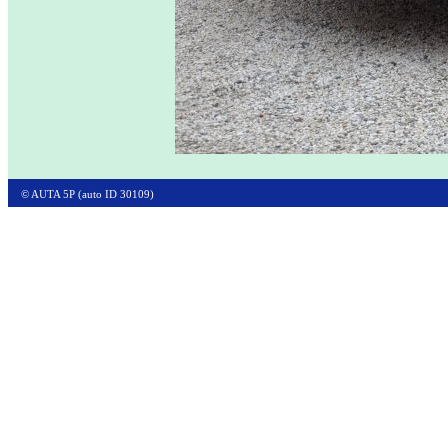
© AUTA 5P (auto ID 30109)