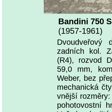
Bandini 750 S
(1957-1961)
Dvoudveřový d
zadních kol. Z
(R4), rozvod 
59,0 mm, kompr
Weber, bez přep
mechanická čty
vnější rozměry
pohotovostní h