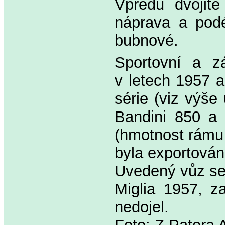
Vpředu dvojité
náprava a podé
bubnové.
Sportovní a zá
v letech 1957 a
série (viz výše
Bandini 850 a
(hmotnost rámu 
byla exportová
Uvedený vůz se 
Miglia 1957, z
nedojel.