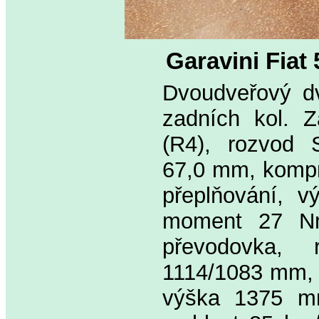
Garavini Fiat
Dvoudveřový dv
zadních kol. Z
(R4), rozvod 
67,0 mm, kompre
přeplňování, v
moment 27 Nm 
převodovka,
1114/1083 mm, 
výška 1375 mm