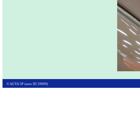
© AUTA 5P (auto ID 29909)