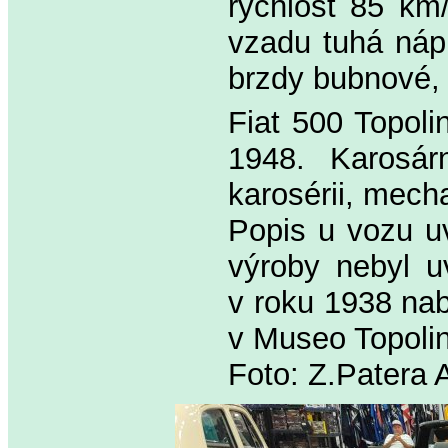
rychlost 85 km/
vzadu tuhá nápr
brzdy bubnové,
Fiat 500 Topoli
1948. Karosár
karosérii, mech
Popis u vozu uv
výroby nebyl u
v roku 1938 nab
v Museo Topoli
Foto: Z.Patera 