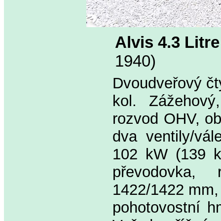
Alvis 4.3 Lit
1940)
Dvoudveřový čty
kol. Zážehový,
rozvod OHV, ob
dva ventily/vál
102 kW (139 ko
převodovka,
1422/1422 mm, 
pohotovostní h