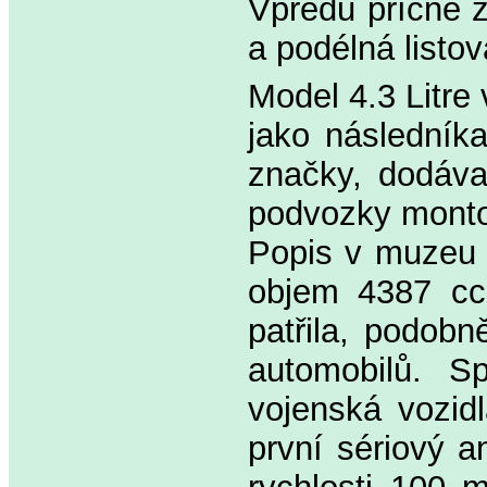
Vpředu příčné z
a podélná listo
Model 4.3 Litre
jako následníka
značky, dodáva
podvozky montov
Popis v muzeu u
objem 4387 ccm
patřila, podobn
automobilů. Sp
vojenská vozidl
první sériový a