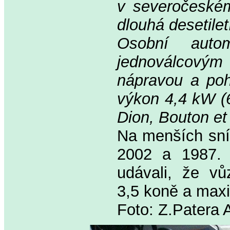
v severočeské
dlouhá desetile
Osobní auto
jednoválcový
nápravou a poh
výkon 4,4 kW (6
Dion, Bouton et
Na menších sní
2002 a 1987. 
udávali, že v
3,5 koně a maxi
Foto: Z.Patera