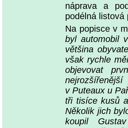
náprava a pod
podélná listová
Na popisce v 
byl automobil 
většina obyvate
však rychle měn
objevovat prv
nejrozšířenějš
v Puteaux u Pař
tři tisíce kusů
Několik jich by
koupil Gustav