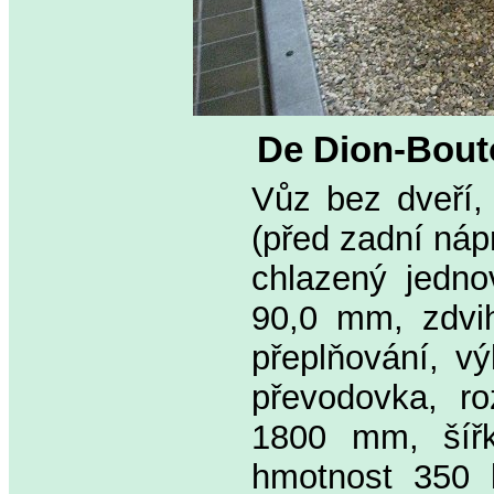
De Dion-Bouto
Vůz bez dveří, 
(před zadní náp
chlazený jedno
90,0 mm, zdvih
přeplňování, v
převodovka, r
1800 mm, šíř
hmotnost 350 