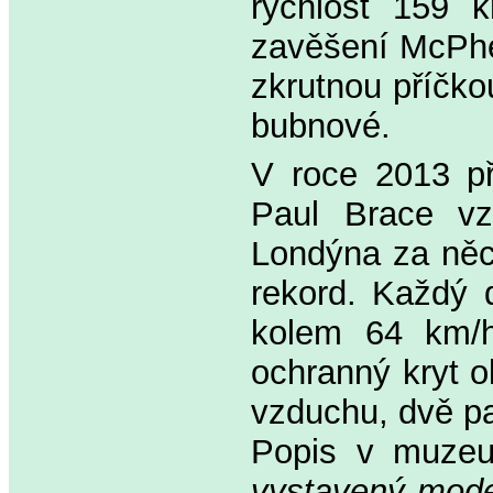
rychlost 159 
zavěšení McPhe
zkrutnou příčko
bubnové.
V roce 2013 př
Paul Brace v
Londýna za něc
rekord. Každý d
kolem 64 km/h
ochranný kryt o
vzduchu, dvě pa
Popis v muzeu
vystavený model