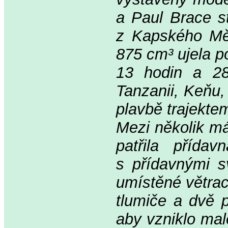
a Paul Brace st
z Kapského Mě
875 cm³ ujela p
13 hodin a 28
Tanzanii, Keňu,
plavbě trajektem 
Mezi několik m
patřila přída
s přídavnými s
umístěné větrac
tlumiče a dvě p
aby vzniklo mal