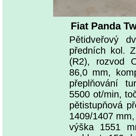
Fiat Panda T
Pětidveřový d
předních kol. 
(R2), rozvod 
86,0 mm, kompre
přeplňování t
5500 ot/min, t
pětistupňová p
1409/1407 mm, 
výška 1551 mm